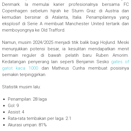
Denmark. Ia memulai karier profesionalnya bersama FC
Copenhagen sebelum hijrah ke Sturm Graz di Austria dan
kemudian bersinar di Atalanta, Italia. Penampilannya yang
eksplosif di Serie A membuat Manchester United tertarik dan
memboyongnya ke Old Trafford.
Namun, musim 2024/2025 menjadi titik balik bagi Hojlund. Meski
menunjukkan potensi besar, ia kesulitan mendapatkan menit
bermain reguler di bawah pelatih baru Ruben Amorim.
Kedatangan penyerang lain seperti Benjamin Sesko
gates of
gatot kaca 1000
dan Matheus Cunha membuat posisinya
semakin terpinggirkan.
Statistik musim lalu:
Penampilan: 28 laga
Gol: 9
Assist: 4
Rata-rata tembakan per laga: 2.1
Akurasi umpan: 81%