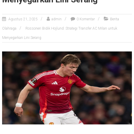
Agustus 21, 2025
admin
0 Komentar
Berita
Olahraga
Rossoneri Bidik Hojlund: Strategi Transfer AC Milan untuk
Menyegarkan Lini Serang