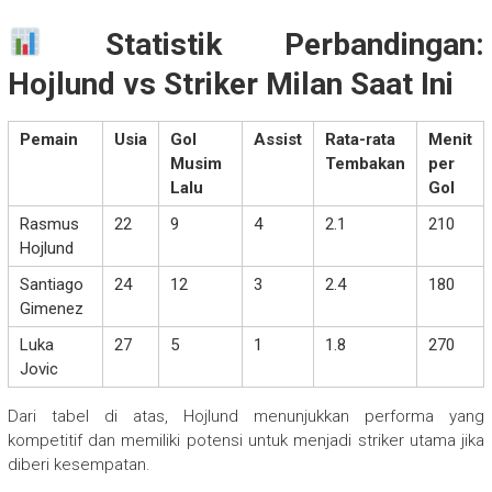
Statistik Perbandingan:
Hojlund vs Striker Milan Saat Ini
Pemain
Usia
Gol
Assist
Rata-rata
Menit
Musim
Tembakan
per
Lalu
Gol
Rasmus
22
9
4
2.1
210
Hojlund
Santiago
24
12
3
2.4
180
Gimenez
Luka
27
5
1
1.8
270
Jovic
Dari tabel di atas, Hojlund menunjukkan performa yang
kompetitif dan memiliki potensi untuk menjadi striker utama jika
diberi kesempatan.