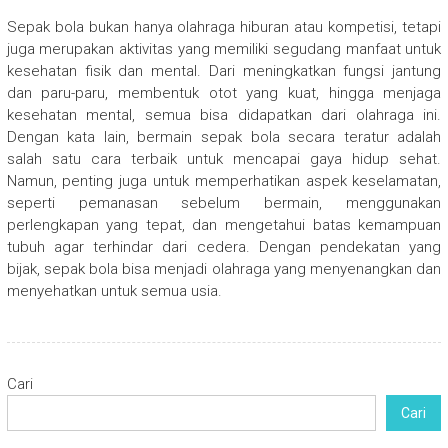
Sepak bola bukan hanya olahraga hiburan atau kompetisi, tetapi
juga merupakan aktivitas yang memiliki segudang manfaat untuk
kesehatan fisik dan mental. Dari meningkatkan fungsi jantung
dan paru-paru, membentuk otot yang kuat, hingga menjaga
kesehatan mental, semua bisa didapatkan dari olahraga ini.
Dengan kata lain, bermain sepak bola secara teratur adalah
salah satu cara terbaik untuk mencapai gaya hidup sehat.
Namun, penting juga untuk memperhatikan aspek keselamatan,
seperti pemanasan sebelum bermain, menggunakan
perlengkapan yang tepat, dan mengetahui batas kemampuan
tubuh agar terhindar dari cedera. Dengan pendekatan yang
bijak, sepak bola bisa menjadi olahraga yang menyenangkan dan
menyehatkan untuk semua usia.
Cari
Cari