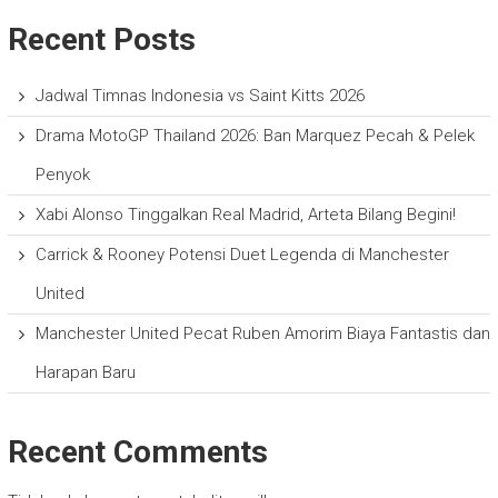
Recent Posts
Jadwal Timnas Indonesia vs Saint Kitts 2026
Drama MotoGP Thailand 2026: Ban Marquez Pecah & Pelek
Penyok
Xabi Alonso Tinggalkan Real Madrid, Arteta Bilang Begini!
Carrick & Rooney Potensi Duet Legenda di Manchester
United
Manchester United Pecat Ruben Amorim Biaya Fantastis dan
Harapan Baru
Recent Comments