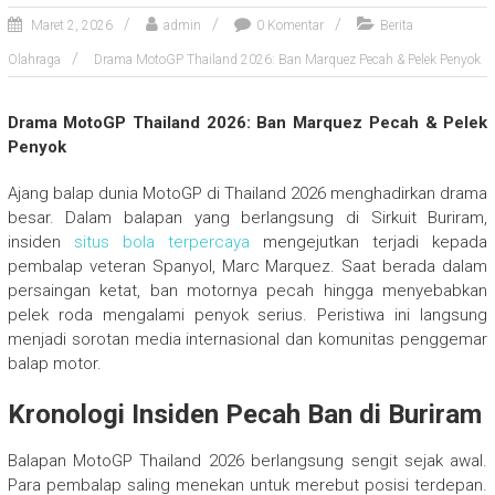
Maret 2, 2026
admin
0 Komentar
Berita
Olahraga
Drama MotoGP Thailand 2026: Ban Marquez Pecah & Pelek Penyok
Drama MotoGP Thailand 2026: Ban Marquez Pecah & Pelek
Penyok
Ajang balap dunia
MotoGP
di Thailand 2026 menghadirkan drama
besar. Dalam balapan yang berlangsung di Sirkuit Buriram,
insiden
situs bola terpercaya
mengejutkan terjadi kepada
pembalap veteran Spanyol,
Marc Marquez
. Saat berada dalam
persaingan ketat, ban motornya pecah hingga menyebabkan
pelek roda mengalami penyok serius. Peristiwa ini langsung
menjadi sorotan media internasional dan komunitas penggemar
balap motor.
Kronologi Insiden Pecah Ban di Buriram
Balapan MotoGP Thailand 2026 berlangsung sengit sejak awal.
Para pembalap saling menekan untuk merebut posisi terdepan.