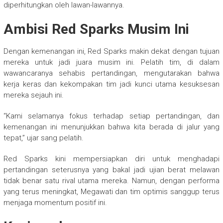
diperhitungkan oleh lawan-lawannya.
Ambisi Red Sparks Musim Ini
Dengan kemenangan ini, Red Sparks makin dekat dengan tujuan
mereka untuk jadi juara musim ini. Pelatih tim, di dalam
wawancaranya sehabis pertandingan, mengutarakan bahwa
kerja keras dan kekompakan tim jadi kunci utama kesuksesan
mereka sejauh ini.
“Kami selamanya fokus terhadap setiap pertandingan, dan
kemenangan ini menunjukkan bahwa kita berada di jalur yang
tepat,” ujar sang pelatih.
Red Sparks kini mempersiapkan diri untuk menghadapi
pertandingan seterusnya yang bakal jadi ujian berat melawan
tidak benar satu rival utama mereka. Namun, dengan performa
yang terus meningkat, Megawati dan tim optimis sanggup terus
menjaga momentum positif ini.