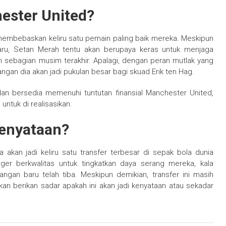
ster United?
membebaskan keliru satu pemain paling baik mereka. Meskipun
ru, Setan Merah tentu akan berupaya keras untuk menjaga
 sebagian musim terakhir. Apalagi, dengan peran mutlak yang
ngan dia akan jadi pukulan besar bagi skuad Erik ten Hag.
dan bersedia memenuhi tuntutan finansial Manchester United,
 untuk di realisasikan.
Kenyataan?
akan jadi keliru satu transfer terbesar di sepak bola dunia
nger berkwalitas untuk tingkatkan daya serang mereka, kala
ngan baru telah tiba. Meskipun demikian, transfer ini masih
an berikan sadar apakah ini akan jadi kenyataan atau sekadar