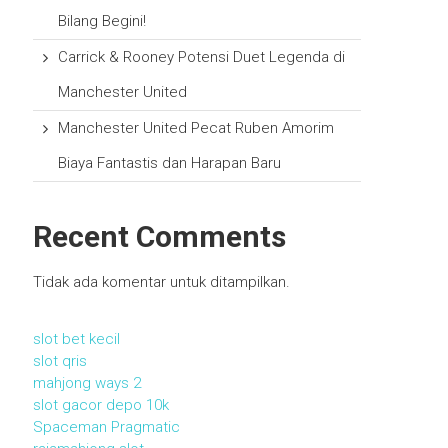
Bilang Begini!
Carrick & Rooney Potensi Duet Legenda di
Manchester United
Manchester United Pecat Ruben Amorim
Biaya Fantastis dan Harapan Baru
Recent Comments
Tidak ada komentar untuk ditampilkan.
slot bet kecil
slot qris
mahjong ways 2
slot gacor depo 10k
Spaceman Pragmatic