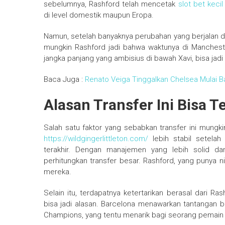
sebelumnya, Rashford telah mencetak
slot bet kecil
di level domestik maupun Eropa.
Namun, setelah banyaknya perubahan yang berjalan di
mungkin Rashford jadi bahwa waktunya di Manchester
jangka panjang yang ambisius di bawah Xavi, bisa jadi
Baca Juga :
Renato Veiga Tinggalkan Chelsea Mulai 
Alasan Transfer Ini Bisa Te
Salah satu faktor yang sebabkan transfer ini mungki
https://wildgingerlittleton.com/
lebih stabil setela
terakhir. Dengan manajemen yang lebih solid da
perhitungkan transfer besar. Rashford, yang punya nila
mereka.
Selain itu, terdapatnya ketertarikan berasal dari Ra
bisa jadi alasan. Barcelona menawarkan tantangan bar
Champions, yang tentu menarik bagi seorang pemain 