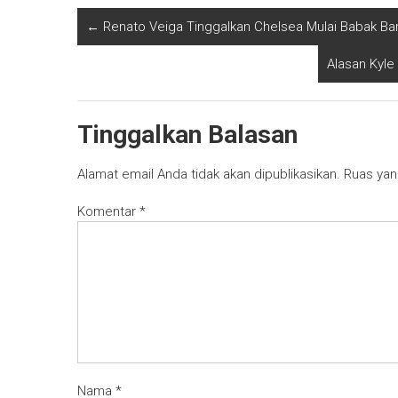
←
Renato Veiga Tinggalkan Chelsea Mulai Babak B
Alasan Kyle
Tinggalkan Balasan
Alamat email Anda tidak akan dipublikasikan.
Ruas yan
Komentar
*
Nama
*