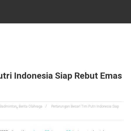
tri Indonesia Siap Rebut Emas
,
Badminton
Berita Olahraga
Pertarungan Besar! Tim Putri Indonesia Siap