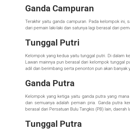
Ganda Campuran
Terakhir yaitu ganda campuran. Pada kelompok ini, 
dari pemain laki-laki dan satunya lagi berasal dari p
Tunggal Putri
Kelompok yang kedua yaitu tunggal putri. Di dalam k
Lawan mainnya pun berasal dari kelompok tunggal put
adil dan berimbang serta penonton pun akan banyak y
Ganda Putra
Kelompok yang ketiga yaitu ganda putra yang mana d
dan semuanya adalah pemain pria. Ganda putra kem
berasal dari Persatuan Bulu Tangkis (PB) lain, daerah la
Tunggal Putra