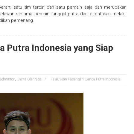
rarti satu tim terdiri dari satu pemain saja dan merupakan
 melawan sesama pemain tunggal putra dan ditentukan melalui
jadikan pemenang.
a Putra Indonesia yang Siap
,
adminton
Berita Olahraga
Fajar/Rian Pasangan Ganda Putra Indonesia