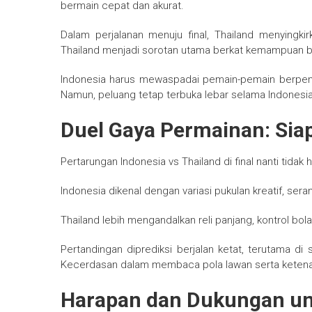
bermain cepat dan akurat.
Dalam perjalanan menuju final, Thailand menyingki
Thailand menjadi sorotan utama berkat kemampuan be
Indonesia harus mewaspadai pemain-pemain berpenga
Namun, peluang tetap terbuka lebar selama Indones
Duel Gaya Permainan: Sia
Pertarungan Indonesia vs Thailand di final nanti tidak h
Indonesia dikenal dengan variasi pukulan kreatif, sera
Thailand lebih mengandalkan reli panjang, kontrol bol
Pertandingan diprediksi berjalan ketat, terutama d
Kecerdasan dalam membaca pola lawan serta ketenanga
Harapan dan Dukungan un