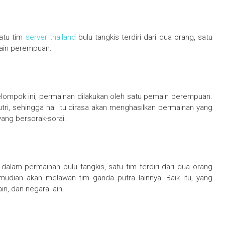
satu tim
server thailand
bulu tangkis terdiri dari dua orang, satu
emain perempuan.
elompok ini, permainan dilakukan oleh satu pemain perempuan.
ri, sehingga hal itu dirasa akan menghasilkan permainan yang
ang bersorak-sorai.
alam permainan bulu tangkis, satu tim terdiri dari dua orang
udian akan melawan tim ganda putra lainnya. Baik itu, yang
in, dan negara lain.